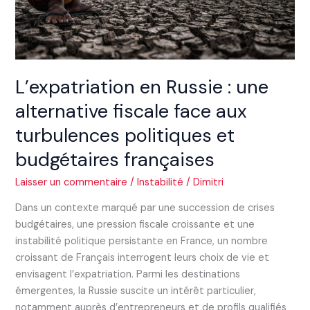
aux
turbulences
politiques
et
budgétaires
L’expatriation en Russie : une
françaises
alternative fiscale face aux
turbulences politiques et
budgétaires françaises
Laisser un commentaire
/
Instabilité
/
Dimitri
Dans un contexte marqué par une succession de crises
budgétaires, une pression fiscale croissante et une
instabilité politique persistante en France, un nombre
croissant de Français interrogent leurs choix de vie et
envisagent l’expatriation. Parmi les destinations
émergentes, la Russie suscite un intérêt particulier,
notamment auprès d’entrepreneurs et de profils qualifiés