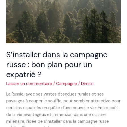
:
bon
plan
pour
un
expatrié
?
S’installer dans la campagne
russe : bon plan pour un
expatrié ?
Laisser un commentaire
/
Campagne
/
Dimitri
La Russie, avec ses vastes étendues rurales et ses
paysages à couper le souffle, peut sembler attractive pour
certains expatriés en quête d’une nouvelle vie. Entre coût
de la vie avantageux et immersion dans une culture
millénaire, l’idée de s’installer dans la campagne russe