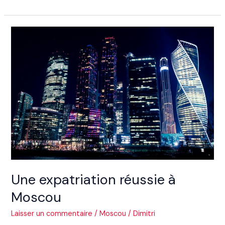
Une
expatriation
réussie
à
Moscou
Une expatriation réussie à
Moscou
Laisser un commentaire
/
Moscou
/
Dimitri