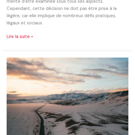
mérite d’être examinée sous tous ses aspects.
Cependant, cette décision ne doit pas être prise à la
légère, car elle implique de nombreux défis pratiques,
légaux et sociaux.
Lire la suite »
Les
étendues
russes
:
un
territoire
aux
dimensions
extraordinaires