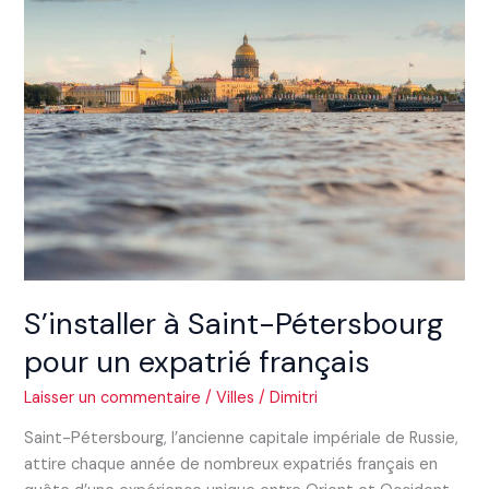
à
Saint-
Pétersbourg
pour
un
expatrié
français
S’installer à Saint-Pétersbourg
pour un expatrié français
Laisser un commentaire
/
Villes
/
Dimitri
Saint-Pétersbourg, l’ancienne capitale impériale de Russie,
attire chaque année de nombreux expatriés français en