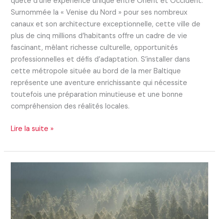
quête d’une expérience unique entre Orient et Occident.
Surnommée la « Venise du Nord » pour ses nombreux
canaux et son architecture exceptionnelle, cette ville de
plus de cinq millions d’habitants offre un cadre de vie
fascinant, mêlant richesse culturelle, opportunités
professionnelles et défis d’adaptation. S’installer dans
cette métropole située au bord de la mer Baltique
représente une aventure enrichissante qui nécessite
toutefois une préparation minutieuse et une bonne
compréhension des réalités locales.
Lire la suite »
S’installer
dans
la
campagne
russe