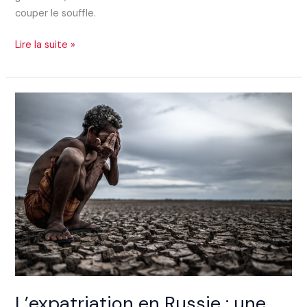
couper le souffle.
Lire la suite »
L’expatriation
en
Russie
:
une
alternative
fiscale
face
aux
turbulences
politiques
et
budgétaires
L’expatriation en Russie : une